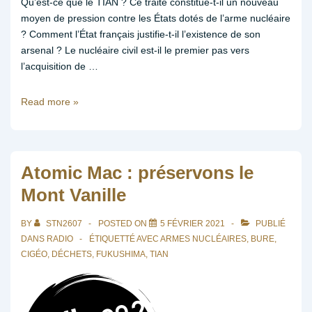
Qu’est-ce que le TIAN ? Ce traité constitue-t-il un nouveau
partie
moyen de pression contre les États dotés de l’arme nucléaire
2
? Comment l’État français justifie-t-il l’existence de son
arsenal ? Le nucléaire civil est-il le premier pas vers
l’acquisition de …
Podcast
Read more »
« Armes
nucléaires
:
le
Atomic Mac : préservons le
début
Mont Vanille
de
la
BY
STN2607
POSTED ON
5 FÉVRIER 2021
PUBLIÉ
fin
DANS
RADIO
ÉTIQUETTÉ AVEC
ARMES NUCLÉAIRES
,
BURE
,
? »
CIGÉO
,
DÉCHETS
,
FUKUSHIMA
,
TIAN
partie
1