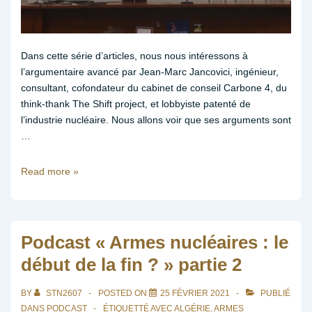
Dans cette série d’articles, nous nous intéressons à
l’argumentaire avancé par Jean-Marc Jancovici, ingénieur,
consultant, cofondateur du cabinet de conseil Carbone 4, du
think-thank The Shift project, et lobbyiste patenté de
l’industrie nucléaire. Nous allons voir que ses arguments sont
…
En
Read more »
finir
avec
les
contre-
Podcast « Armes nucléaires : le
vérités
début de la fin ? » partie 2
de
JM
BY
STN2607
POSTED ON
25 FÉVRIER 2021
PUBLIÉ
Jancovici
DANS
PODCAST
ÉTIQUETTÉ AVEC
ALGÉRIE
,
ARMES