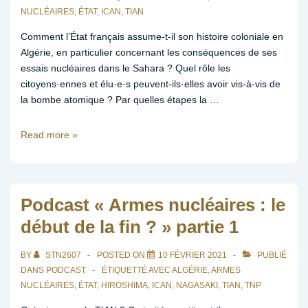
sur
NUCLÉAIRES
,
ÉTAT
,
ICAN
,
TIAN
le
nucléaire
Comment l’État français assume-t-il son histoire coloniale en
/
Algérie, en particulier concernant les conséquences de ses
partie
essais nucléaires dans le Sahara ? Quel rôle les
3
citoyens·ennes et élu·e·s peuvent-ils·elles avoir vis-à-vis de
la bombe atomique ? Par quelles étapes la …
Podcast
Read more »
«
Armes
nucléaires
:
Podcast « Armes nucléaires : le
le
début de la fin ? » partie 1
début
de
BY
STN2607
POSTED ON
10 FÉVRIER 2021
PUBLIÉ
la
DANS
PODCAST
ÉTIQUETTÉ AVEC
ALGÉRIE
,
ARMES
fin
NUCLÉAIRES
,
ÉTAT
,
HIROSHIMA
,
ICAN
,
NAGASAKI
,
TIAN
,
TNP
?
»