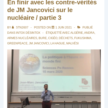
En finir avec les contre-vérités
de JM Jancovici sur le
nucléaire / partie 3
BY
STN2607
POSTED ON
1 JUIN 2021
PUBLIÉ
DANS
INTOX DÉSINTOX
ÉTIQUETTÉ AVEC
ALGÉRIE
,
ANDRA
,
ARMES NUCLÉAIRES
,
BURE
,
CIGÉO
,
DÉCHETS
,
FUKUSHIMA
,
GREENPEACE
,
JM JANCOVICI
,
LA HAGUE
,
MALVÉSI