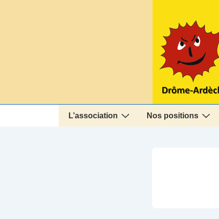
↓
passer
au
contenu
principal
Main
L’association
Nos positions
Navigation