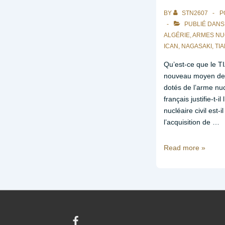
Jancovici
sur
BY
STN2607
P
le
PUBLIÉ DAN
nucléaire
ALGÉRIE
,
ARMES NU
ICAN
,
NAGASAKI
,
TI
/
partie
Qu’est-ce que le TIA
3
nouveau moyen de p
dotés de l’arme nu
français justifie-t-i
nucléaire civil est-
l’acquisition de …
Podcast
Read more »
« Armes
nucléaires
:
le
début
de