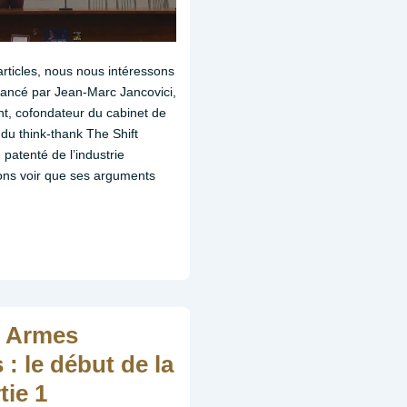
nucléaires
:
le
articles, nous nous intéressons
début
vancé par Jean-Marc Jancovici,
de
nt, cofondateur du cabinet de
la
du think-thank The Shift
fin
e patenté de l’industrie
?
lons voir que ses arguments
»
partie
2
« Armes
 : le début de la
tie 1