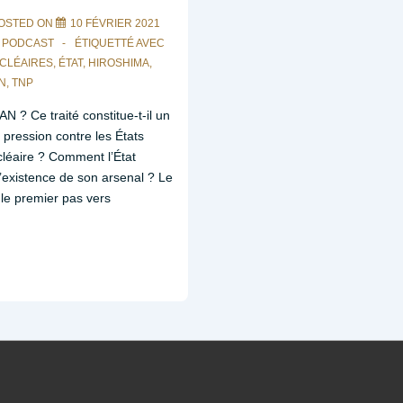
OSTED ON
10 FÉVRIER 2021
S
PODCAST
ÉTIQUETTÉ AVEC
CLÉAIRES
,
ÉTAT
,
HIROSHIMA
,
AN
,
TNP
N ? Ce traité constitue-t-il un
ression contre les États
cléaire ? Comment l’État
l l’existence de son arsenal ? Le
il le premier pas vers