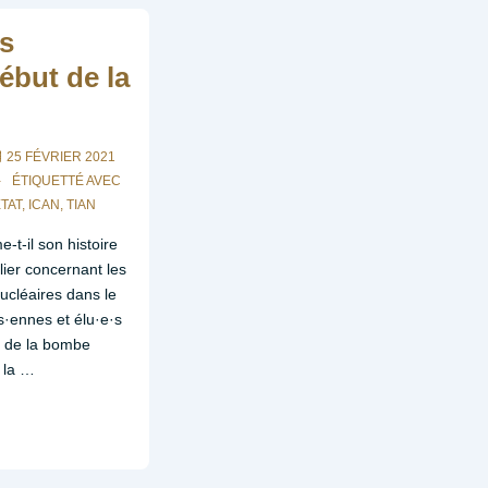
s
début de la
25 FÉVRIER 2021
ÉTIQUETTÉ AVEC
TAT
,
ICAN
,
TIAN
-t-il son histoire
ulier concernant les
cléaires dans le
s·ennes et élu·e·s
is de la bombe
 la …