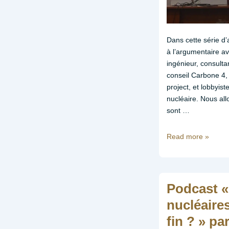
Dans cette série d’
à l’argumentaire a
ingénieur, consulta
conseil Carbone 4, 
project, et lobbyist
nucléaire. Nous al
sont …
En
Read more »
finir
avec
les
contre-
Podcast 
vérités
nucléaires
de
fin ? » par
JM