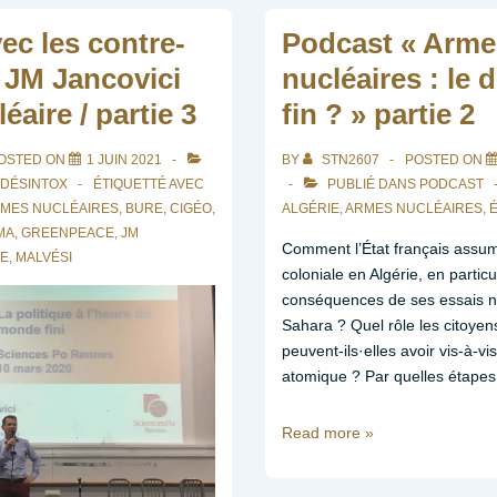
vec les contre-
Podcast « Arme
e JM Jancovici
nucléaires : le 
éaire / partie 3
fin ? » partie 2
OSTED ON
1 JUIN 2021
BY
STN2607
POSTED ON
 DÉSINTOX
ÉTIQUETTÉ AVEC
PUBLIÉ DANS
PODCAST
MES NUCLÉAIRES
,
BURE
,
CIGÉO
,
ALGÉRIE
,
ARMES NUCLÉAIRES
,
É
MA
,
GREENPEACE
,
JM
Comment l’État français assume
UE
,
MALVÉSI
coloniale en Algérie, en partic
conséquences de ses essais nu
Sahara ? Quel rôle les citoyen
peuvent-ils·elles avoir vis-à-v
atomique ? Par quelles étapes
Podcast
Read more »
«
Armes