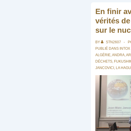
En finir a
vérités d
sur le nucl
BY
STN2607
P
PUBLIÉ DANS
INTOX
ALGÉRIE
,
ANDRA
,
AR
DÉCHETS
,
FUKUSHI
JANCOVICI
,
LA HAG