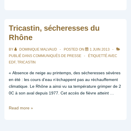
de
presse
:
séisme
Tricastin, sécheresses du
au
Rhône
Teil
le
BY
DOMINIQUE MALVAUD
POSTED ON
1 JUIN 2013
11
PUBLIÉ DANS
COMMUNIQUÉS DE PRESSE
ÉTIQUETTÉ AVEC
novembre
EDF
,
TRICASTIN
2019
« Absence de neige au printemps, des sécheresses sévères
en été : les cours d’eau n’échappent pas au réchauffement
climatique. Le Rhône a ainsi vu sa température grimper de 2
0C à son aval depuis 1977. Cet accès de fièvre atteint …
Tricastin,
Read more »
sécheresses
du
Rhône