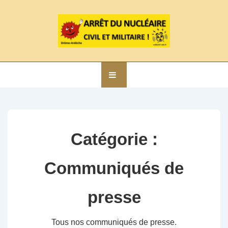
↓
passer
au
contenu
principal
Main
MENU
Navigation
Catégorie :
Communiqués de
presse
Tous nos communiqués de presse.