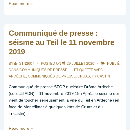
Communiqué
Read more »
de
presse
:
Tchernobyl
Communiqué de presse :
35
séisme au Teil le 11 novembre
ans
2019
après,
une
catastrophe
BY
STN2607
POSTED ON
29 JUILLET 2020
PUBLIÉ
qui
DANS
COMMUNIQUÉS DE PRESSE
ÉTIQUETTÉ AVEC
n’en
ARDÈCHE
,
COMMUNIQUÉS DE PRESSE
,
CRUAS
,
TRICASTIN
finit
Communiqué de presse STOP nucléaire Drôme Ardèche
jamais
(collectif ADN) – 11 novembre 2019 18h Après le séisme qui
!
vient de toucher sérieusement la ville du Teil en Ardèche (en
face de Montélimar à quelques kms de Cruas et du
Tricastin), …
Communiqué
Read more »