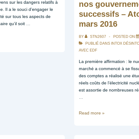
nos gouvernem
oyens sur les dangers relatifs à
me. Il a le souci d’engager le
successifs – A
té sur tous les aspects de
mars 2016
éaire qu’il soit …
BY
STN2607
POSTED ON
PUBLIÉ DANS
INTOX DÉSINT
AVEC
EDF
La première affirmation : le nu
marché a commencé à se fissu
des comptes a réalisé une étu
réels coûts de l’électricité nuc
est assortie de nombreuses r
…
Le
Read more »
nucléaire
est
bon