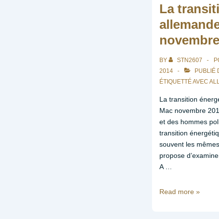
La transi
allemande
novembre
BY
STN2607
P
2014
PUBLIÉ
ÉTIQUETTÉ AVEC
AL
La transition éner
Mac novembre 2014 
et des hommes polit
transition énergét
souvent les mêmes
propose d’examiner
A …
La
Read more »
transition
énergétique