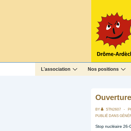
↓
passer
au
contenu
principal
Main
L’association
Nos positions
Navigation
Ouverture
BY
STN2607
P
PUBLIÉ DANS
GÉNÉ
Stop nucléaire 26-0