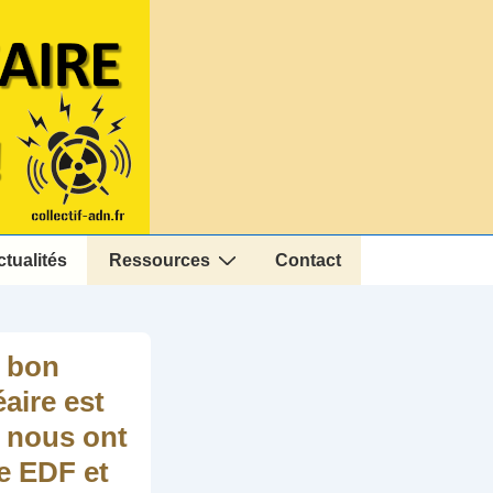
ctualités
Ressources
Contact
t bon
aire est
e nous ont
e EDF et