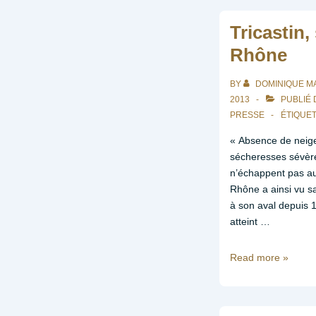
allemande
–
Tricastin
Atomic
Rhône
Mac
novembre
BY
DOMINIQUE M
2014
2013
PUBLIÉ
PRESSE
ÉTIQUE
« Absence de neige
sécheresses sévère
n’échappent pas au
Rhône a ainsi vu s
à son aval depuis 
atteint …
Tricastin,
Read more »
sécheresses
du
Rhône