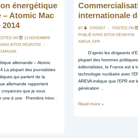
marché,
tion énergétique
Commercialisat
le
 – Atomic Mac
internationale 
nucléaire
 2014
est
BY
STN2607
POSTED ON
sûr
PUBLIÉ DANS
INTOX DÉSINTOX
c’est
OSTED ON
13 NOVEMBRE
AREVA
,
EPR
ce
 DANS
INTOX DÉSINTOX
LEMAGNE
que
D’après les dirigeants d’ED
nous
plupart des hommes politiques
gétique allemande – Atomic
ont
éditorialistes, la France est à l
La plupart des journalistes
répété
technologie nucléaire avec l’E
iques qui parlent de la
en
AREVA indique que l’EPR est l
ique allemande rapportent
boucle
génération …
 croyances que je vous
EDF
 une à une : Première intox :
et
Commercialisation
Read more »
nos
internationale
gouvernements
de
successifs
l’EPR
–
Atomic