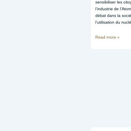
sensibiliser les cit
l’industrie de l’Ato
débat dans la socié
l’utilisation du nucl
Ouverture
Read more »
du
site