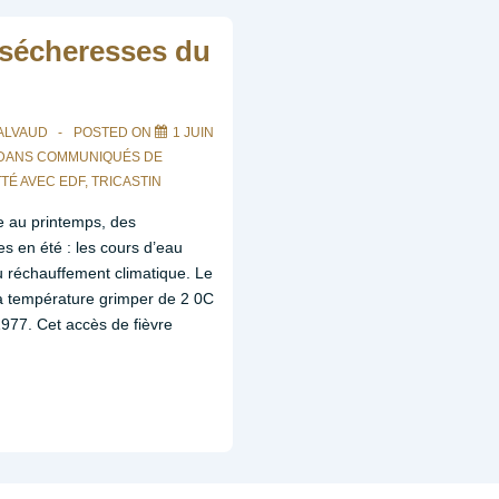
Mac
, sécheresses du
mars
2016
ALVAUD
POSTED ON
1 JUIN
 DANS
COMMUNIQUÉS DE
TTÉ AVEC
EDF
,
TRICASTIN
 au printemps, des
s en été : les cours d’eau
 réchauffement climatique. Le
a température grimper de 2 0C
1977. Cet accès de fièvre