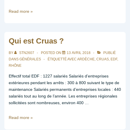
Communiqué
Read more »
de
presse
:
séisme
Qui est Cruas ?
au
Teil
BY
STN2607
POSTED ON
13 AVRIL 2018
PUBLIÉ
le
DANS
GÉNÉRALES
ÉTIQUETTÉ AVEC
ARDÈCHE
,
CRUAS
,
EDF
,
11
RHÔNE
novembre
Effectif total EDF : 1227 salariés Salariés d’entreprises
2019
extérieures pendant les arrêts : 300 à 800 suivant le type de
maintenance Salariés permanents d’entreprises locales : 440
salariés tout au long de l’année. Les entreprises régionales
sollicitées sont nombreuses, environ 400 …
Qui
Read more »
est