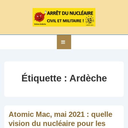
↓
passer
au
contenu
principal
Main
MENU
Navigation
Étiquette :
Ardèche
Atomic Mac, mai 2021 : quelle
vision du nucléaire pour les