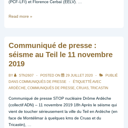
(PCF-LFI) et Florence Cerbaï (EELV). …
Atomic
Read more »
Mac,
mai
2021
:
Communiqué de presse :
quelle
séisme au Teil le 11 novembre
vision
2019
du
nucléaire
pour
BY
STN2607
POSTED ON
29 JUILLET 2020
PUBLIÉ
les
DANS
COMMUNIQUÉS DE PRESSE
ÉTIQUETTÉ AVEC
candidat·e·s
ARDÈCHE
,
COMMUNIQUÉS DE PRESSE
,
CRUAS
,
TRICASTIN
aux
Communiqué de presse STOP nucléaire Drôme Ardèche
régionales
(collectif ADN) – 11 novembre 2019 18h Après le séisme qui
?
vient de toucher sérieusement la ville du Teil en Ardèche (en
face de Montélimar à quelques kms de Cruas et du
Tricastin), …