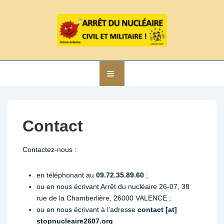
↓
passer
au
contenu
principal
Main
MENU
Navigation
Contact
Contactez-nous :
en téléphonant au
09.72.35.89.60
;
ou en nous écrivant Arrêt du nucléaire 26-07, 38
rue de la Chamberlière, 26000 VALENCE ;
ou en nous écrivant à l’adresse
contact [at]
stopnucleaire2607.org