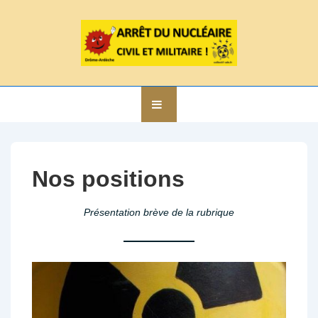
↓
passer
au
contenu
principal
Main
MENU
Navigation
Nos positions
Présentation brève de la rubrique