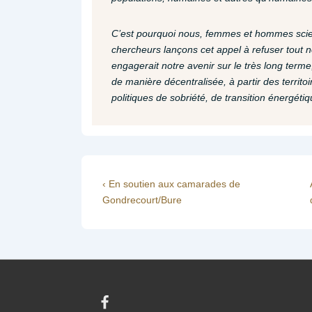
C’est pourquoi nous, femmes et hommes scient
chercheurs lançons cet appel à refuser tout
engagerait notre avenir sur le très long ter
de manière décentralisée, à partir des territo
politiques de sobriété, de transition énergétiq
Navigation
Previous
‹ En soutien aux camarades de
Post
Gondrecourt/Bure
de
is
l’article