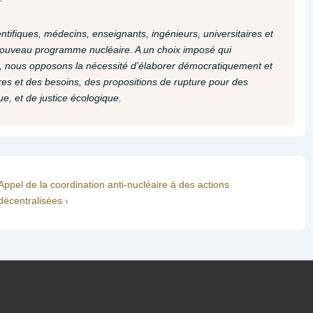
ifiques, médecins, enseignants, ingénieurs, universitaires et
 nouveau programme nucléaire. A un choix imposé qui
me, nous opposons la nécessité d’élaborer démocratiquement et
ires et des besoins, des propositions de rupture pour des
ue, et de justice écologique.
Next
Appel de la coordination anti-nucléaire à des actions
Post
décentralisées ›
is