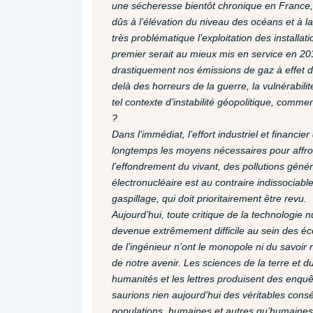
une sécheresse bientôt chronique en France,
dûs à l’élévation du niveau des océans et à l
très problématique l’exploitation des installa
premier serait au mieux mis en service en 20
drastiquement nos émissions de gaz à effet de
delà des horreurs de la guerre, la vulnérabili
tel contexte d’instabilité géopolitique, commen
?
Dans l’immédiat, l’effort industriel et finan
longtemps les moyens nécessaires pour affront
l’effondrement du vivant, des pollutions gén
électronucléaire est au contraire indissociab
gaspillage, qui doit prioritairement être revu.
Aujourd’hui, toute critique de la technologie n
devenue extrêmement difficile au sein des école
de l’ingénieur n’ont le monopole ni du savoir n
de notre avenir. Les sciences de la terre et d
humanités et les lettres produisent des enquê
saurions rien aujourd’hui des véritables consé
populations, humaines et autres qu’humaines