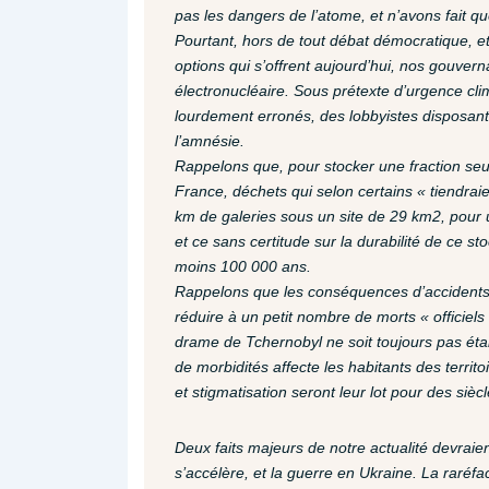
pas les dangers de l’atome, et n’avons fait
Pourtant, hors de tout débat démocratique, et
options qui s’offrent aujourd’hui, nos gouve
électronucléaire. Sous prétexte d’urgence cli
lourdement erronés, des lobbyistes disposant
l’amnésie.
Rappelons que, pour stocker une fraction seu
France, déchets qui selon certains « tiendrai
km de galeries sous un site de 29 km2, pour u
et ce sans certitude sur la durabilité de ce s
moins 100 000 ans.
Rappelons que les conséquences d’accidents
réduire à un petit nombre de morts « officiels
drame de Tchernobyl ne soit toujours pas établi
de morbidités affecte les habitants des territ
et stigmatisation seront leur lot pour des siècl
Deux faits majeurs de notre actualité devraien
s’accélère, et la guerre en Ukraine. La raréfac