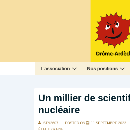
↓
passer
au
contenu
principal
Main
L’association
Nos positions
Navigation
Un millier de scienti
nucléaire
STN2607
POSTED ON
11 SEPTEMBRE 2023
ÉTAT
,
UKRAINE