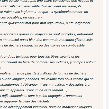
 « tant qu’elle n’aura pas une claire conscience des risques et
tentiellement effroyable d’un accident nucléaire, ils
t traité avec légèreté », et que : « systématiquement, on
ces possibles, on rassure ».
 repris quasiment mot pour mot aujourd’hui, a été largement
s accidents graves ou majeurs se sont multipliés, entraînant
Ils ont touché aussi bien des coeurs de réacteurs (Three Mile
ts de déchets radioactifs ou des usines de combustible
 rendues toxiques pour tous les êtres vivants et les
es continuent de faire de nombreuses victimes, y compris autour
».
ccumulé en France plus de 2 millions de tonnes de déchets
 sur de longues périodes, un volume très sous estimé qui ne
s abandonnés à l’étranger, ni les « matières » destinées à un
ranium appauvri, uranium de retraitement…).
es déjà contaminés sont à peine engagés, s’annoncent
re aggraver le bilan des déchets.
le de développement industriel, nous ne maîtrisons toujours