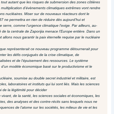
 tout autant que les risques de submersion des zones côtières
a multiplication d’évènements climatiques extrêmes vont rendre
tions nucléaires. Miser sur de nouveaux réacteurs dont le
37 ne permettra en rien de réduire dès aujourd’hui et
 serre, comme l’urgence climatique l’exige. Par ailleurs, au-
té de la centrale de Zaporijia menace l’Europe entière. Dans un
t allons nous garantir la paix éternelle requise par le nucléaire
cier que représenterait ce nouveau programme détournerait pour
er les défis conjugués de la crise climatique, de
éralisées et de l’épuisement des ressources. Le système
le d’un modèle économique basé sur le productivisme et le
ucléaire, soumise au double secret industriel et militaire, est
s, laboratoires et instituts qui lui sont liés. Mais les sciences
i de la légitimité pour décider
u vivant, de la santé, les sciences sociales et économiques, les
tes, des analyses et des contre-récits sans lesquels nous ne
quences de l’atome sur les sociétés, les milieux de vie et les
.