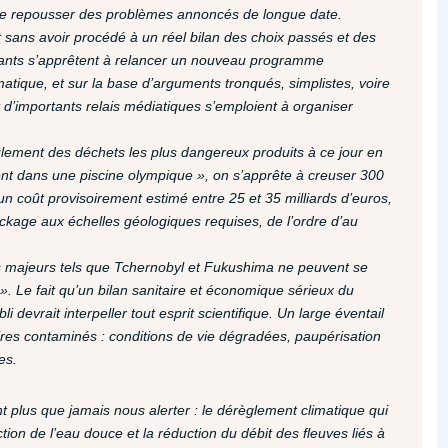
 que repousser des problèmes annoncés de longue date.
 sans avoir procédé à un réel bilan des choix passés et des
rnants s’apprêtent à relancer un nouveau programme
matique, et sur la base d’arguments tronqués, simplistes, voire
 d’importants relais médiatiques s’emploient à organiser
lement des déchets les plus dangereux produits à ce jour en
ent dans une piscine olympique », on s’apprête à creuser 300
n coût provisoirement estimé entre 25 et 35 milliards d’euros,
tockage aux échelles géologiques requises, de l’ordre d’au
 majeurs tels que Tchernobyl et Fukushima ne peuvent se
 ». Le fait qu’un bilan sanitaire et économique sérieux du
 devrait interpeller tout esprit scientifique. Un large éventail
oires contaminés : conditions de vie dégradées, paupérisation
es.
t plus que jamais nous alerter : le dérèglement climatique qui
tion de l’eau douce et la réduction du débit des fleuves liés à