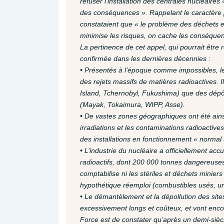
refuser l’installation des centrales nucléaires
des conséquences ». Rappelant le caractère po
constataient que « le problème des déchets es
minimise les risques, on cache les conséquen
La pertinence de cet appel, qui pourrait être
confirmée dans les dernières décennies :
• Présentés à l’époque comme impossibles, le
des rejets massifs de matières radioactives. 
Island, Tchernobyl, Fukushima) que des dépô
(Mayak, Tokaimura, WIPP, Asse).
• De vastes zones géographiques ont été ainsi
irradiations et les contaminations radioactiv
des installations en fonctionnement « normal 
• L’industrie du nucléaire a officiellement a
radioactifs, dont 200 000 tonnes dangereuses
comptabilise ni les stériles et déchets minier
hypothétique réemploi (combustibles usés, u
• Le démantèlement et la dépollution des sit
excessivement longs et coûteux, et vont enco
Force est de constater qu’après un demi-sièc