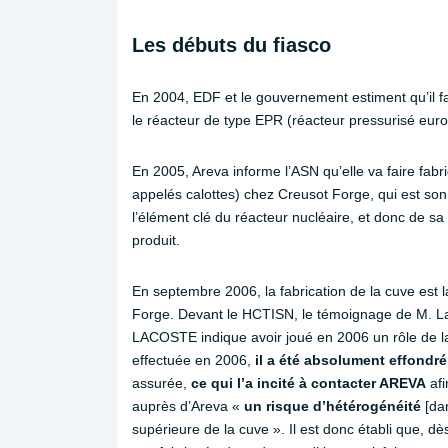
Les débuts du fiasco
En 2004, EDF et le gouvernement estiment qu’il fa
le réacteur de type EPR (réacteur pressurisé europ
En 2005, Areva informe l’ASN qu’elle va faire fabr
appelés calottes) chez Creusot Forge, qui est son f
l’élément clé du réacteur nucléaire, et donc de sa 
produit.
En septembre 2006, la fabrication de la cuve est 
Forge. Devant le HCTISN, le témoignage de M. Lac
LACOSTE indique avoir joué en 2006 un rôle de la
effectuée en 2006,
il a été absolument effondré
assurée,
ce qui l’a incité à contacter AREVA
afi
auprès d’Areva «
un risque d’hétérogénéité
[dan
supérieure de la cuve ». Il est donc établi que, 