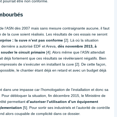
et pourrait être non conforme.
 embourbés
e l’ASN dès 2007 mais sans mesure contraignante aucune, il faut
 de la cuve soient réalisés. Les résultats de ces essais ne seront
rprise : la cuve n’est pas conforme
[2]. Là où la situation
e dernière a autorisé EDF et Areva,
dès novembre 2013, à
 souder le circuit primaire
[4]. Alors même que l’ASN attendait
it déjà fortement que ces résultats se révèleraient négatifs. Bien
mpressés de s’exécuter en installant la cuve [2]. De cette façon,
mpossible, le chantier étant déjà en retard et avec un budget déjà
t dans une impasse car l’homologation de l’installation et donc sa
 Pour débloquer la situation, fin décembre 2015, le Ministère de
rrêté permettant
d’autoriser l’utilisation d’un équipement
èglementation
[5]. Pour sortir ses industriels et l’autorité de contrôle
 rend alors coupable de complicité dans ce dossier.