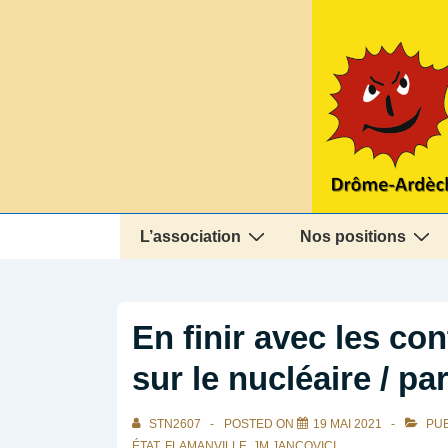
↓
passer
au
contenu
principal
Main
L’association
Nos positions
Navigation
En finir avec les co
sur le nucléaire / par
STN2607
POSTED ON
19 MAI 2021
PUB
ÉTAT
,
FLAMANVILLE
,
JM JANCOVICI