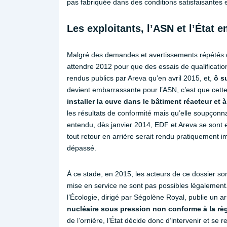
pas fabriquée dans des conditions satisfaisantes 
Les exploitants, l’ASN et l’État
Malgré des demandes et avertissements répétés d
attendre 2012 pour que des essais de qualification
rendus publics par Areva qu’en avril 2015, et,
ô su
devient embarrassante pour l’ASN, c’est que cett
installer la cuve dans le bâtiment réacteur et à
les résultats de conformité mais qu’elle soupçonna
entendu, dès janvier 2014, EDF et Areva se sont e
tout retour en arrière serait rendu pratiquement i
dépassé.
À ce stade, en 2015, les acteurs de ce dossier son
mise en service ne sont pas possibles légalement.
l’Écologie, dirigé par Ségolène Royal, publie un a
nucléaire sous pression non conforme à la r
de l’ornière, l’État décide donc d’intervenir et se