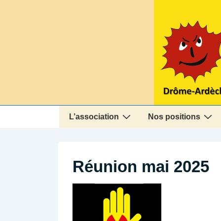
↓
passer
au
contenu
principal
Main
L’association
Nos positions
Navigation
Réunion mai 2025