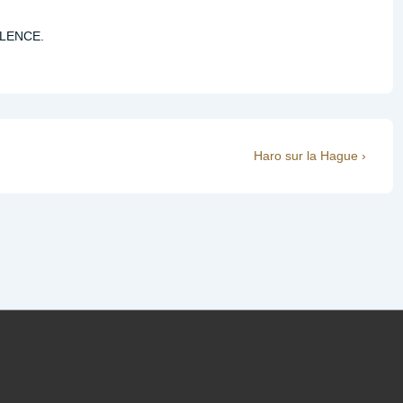
VALENCE.
Next
Haro sur la Hague ›
Post
is