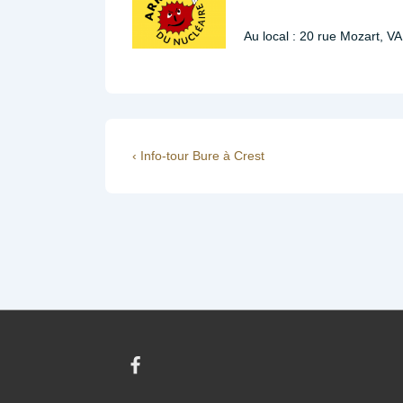
Au local : 20 rue Mozart, 
Navigation
Previous
‹ Info-tour Bure à Crest
Post
de
is
l’article