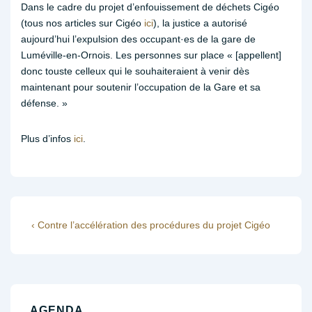
Dans le cadre du projet d’enfouissement de déchets Cigéo
(tous nos articles sur Cigéo
ici
), la justice a autorisé
aujourd’hui l’expulsion des occupant·es de la gare de
Luméville-en-Ornois. Les personnes sur place « [appellent]
donc touste celleux qui le souhaiteraient à venir dès
maintenant pour soutenir l’occupation de la Gare et sa
défense. »
Plus d’infos
ici
.
Navigation
Previous
‹ Contre l’accélération des procédures du projet Cigéo
Post
de
is
l’article
AGENDA