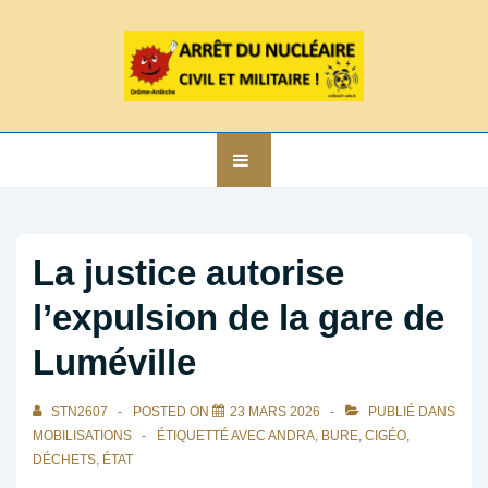
↓
passer
au
contenu
principal
Main
MENU
Navigation
La justice autorise
l’expulsion de la gare de
Luméville
STN2607
POSTED ON
23 MARS 2026
PUBLIÉ DANS
MOBILISATIONS
ÉTIQUETTÉ AVEC
ANDRA
,
BURE
,
CIGÉO
,
DÉCHETS
,
ÉTAT