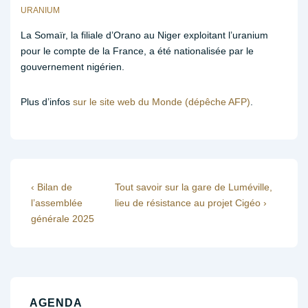
URANIUM
La Somaïr, la filiale d’Orano au Niger exploitant l’uranium
pour le compte de la France, a été nationalisée par le
gouvernement nigérien.
Plus d’infos
sur le site web du Monde (dépêche AFP)
.
Navigation
Previous
Next
‹ Bilan de
Tout savoir sur la gare de Luméville,
Post
Post
l’assemblée
lieu de résistance au projet Cigéo ›
de
is
is
générale 2025
l’article
AGENDA