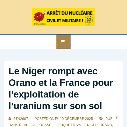
↓
passer
au
contenu
principal
Main
MENU
Navigation
Le Niger rompt avec
Orano et la France pour
l’exploitation de
l’uranium sur son sol
STN2607
POSTED ON
10 DÉCEMBRE 2025
PUBLIÉ
DANS
REVUE DE PRESSE
ÉTIQUETTÉ AVEC
NIGER
,
ORANO
,