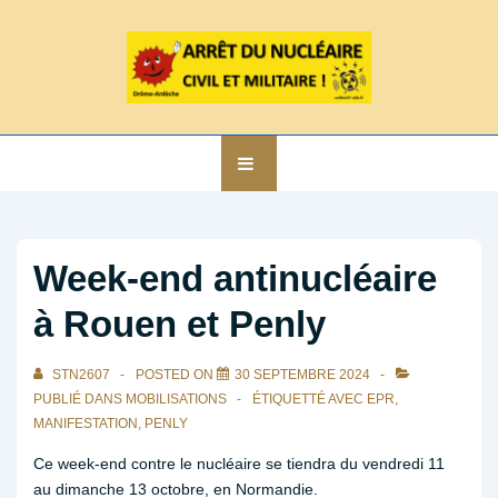
↓
passer
au
contenu
principal
Main
MENU
Navigation
Week-end antinucléaire
à Rouen et Penly
STN2607
POSTED ON
30 SEPTEMBRE 2024
PUBLIÉ DANS
MOBILISATIONS
ÉTIQUETTÉ AVEC
EPR
,
MANIFESTATION
,
PENLY
Ce week-end contre le nucléaire se tiendra du vendredi 11
au dimanche 13 octobre, en Normandie.