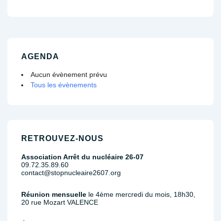
de
is
is
l’article
AGENDA
Aucun évènement prévu
Tous les évènements
RETROUVEZ-NOUS
Association Arrêt du nucléaire 26-07
09.72.35.89.60
contact@stopnucleaire2607.org
Réunion mensuelle
le 4ème mercredi du mois, 18h30,
20 rue Mozart VALENCE