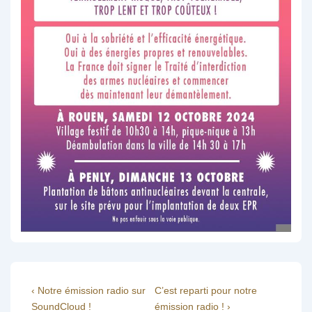
Navigation
Previous
Next
‹ Notre émission radio sur
C’est reparti pour notre
Post
Post
SoundCloud !
émission radio ! ›