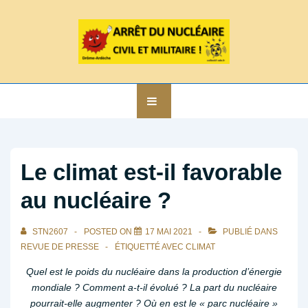
↓
passer
au
contenu
principal
Main
MENU
Navigation
Le climat est-il favorable
au nucléaire ?
STN2607
POSTED ON
17 MAI 2021
PUBLIÉ DANS
REVUE DE PRESSE
ÉTIQUETTÉ AVEC
CLIMAT
Quel est le poids du nucléaire dans la production d’énergie
mondiale ? Comment a-t-il évolué ? La part du nucléaire
pourrait-elle augmenter ? Où en est le « parc nucléaire »