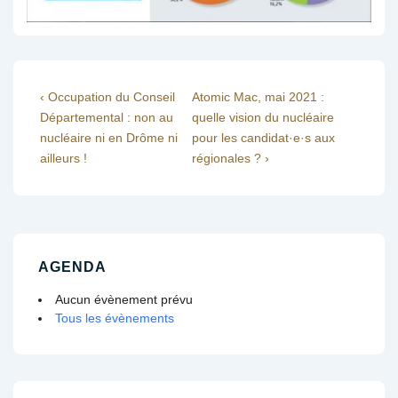
Navigation
Previous
Next
‹ Occupation du Conseil
Atomic Mac, mai 2021 :
Post
Post
Départemental : non au
quelle vision du nucléaire
de
is
is
nucléaire ni en Drôme ni
pour les candidat·e·s aux
l’article
ailleurs !
régionales ? ›
AGENDA
Aucun évènement prévu
Tous les évènements